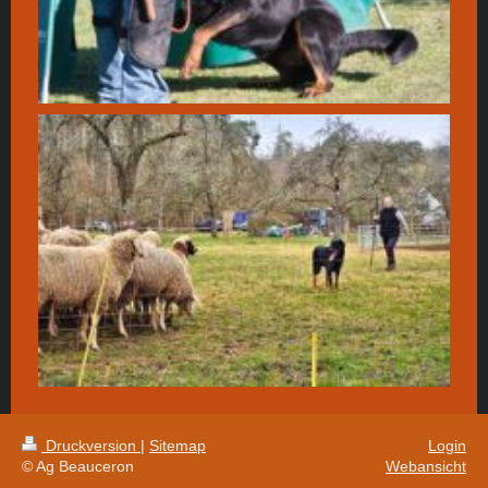
Druckversion
|
Sitemap
Login
© Ag Beauceron
Webansicht