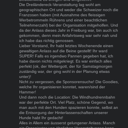
Die Dreiländereck-Veranstaltung lag wohl am
geographischen Ort und weder die Schweizer noch die
Franzosen haben (mit Ausnahme des fleissigen
Werbetrommeln Rührens und einer beachtlichen
Teilnehmerzahl) bei der Organisation mitgeholfen. Und
da der Anlass dieses Jahr in Freiburg war, bin auch ich
gekommen, denn mein Anfahrtsweg war sehr nah und
ich habe das richtig genossen.
Lieber Vorstand, Ihr habt letztes Wochenende einen
gewaltigen Anlass auf die Beine gestellt! Ihr ward
SUPER! Falls es irgendwo Pannen gegeben hat, ich
habe davon nichts mitgekriegt. Es war einfach alles
perfekt (ok, der Wettergott, der für Samstagmorgen
zuständig war, der ging wohl in der Planung etwas
unter)!
Nicht zu vergessen, die Sponsorensuche! Die Goodies,
welche Ihr organisieren konntet, waren/sind der
Hammer!
Und dann noch die Location: Die Windhundrennbahn
war der perfekte Ort. Viel Platz, schöne Gegend, wo
man auch mit den Hunden spazieren konnte, selbst an
die Entsorgung der Hinterlassenschaften unserer
Hunde habt Ihr gedacht!
Alles in Allem ein äusserst gelungener Anlass. Manch
ein Organisator von ähnlichen Veranstaltungen kann